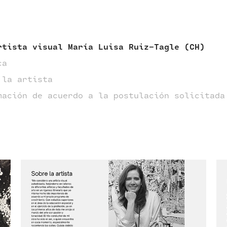
rtista visual María Luisa Ruiz-Tagle (CH)
ca
 la artista
mación de acuerdo a la postulación solicitada