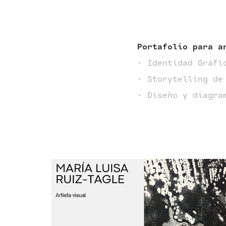
Portafolio para a
· Identidad Gráfi
· Storytelling de
· Diseño y diagra