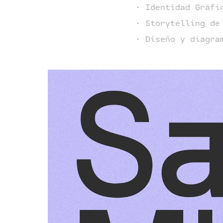
· Identidad Gráfi
· Storytelling de
· Diseño y diagra