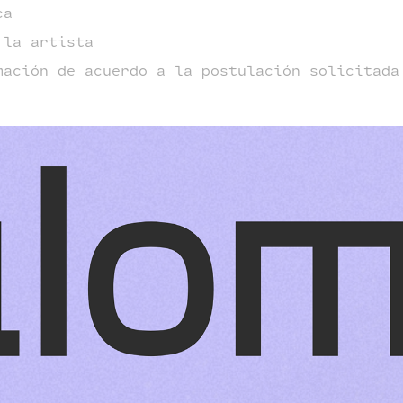
ca
 la artista
mación de acuerdo a la postulación solicitada